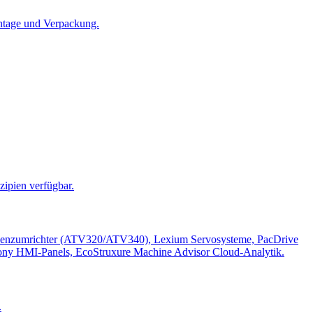
ntage und Verpackung.
ipien verfügbar.
quenzumrichter (ATV320/ATV340), Lexium Servosysteme, PacDrive
ony HMI-Panels, EcoStruxure Machine Advisor Cloud-Analytik.
.