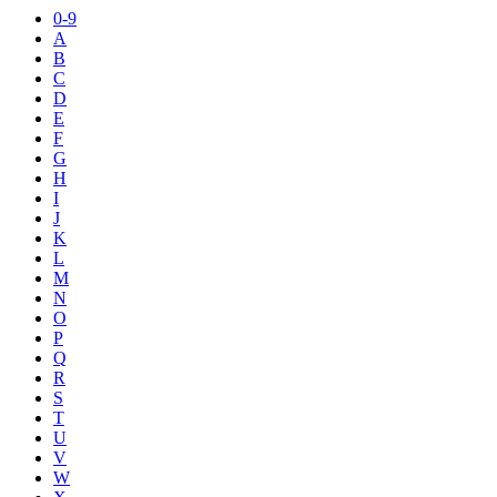
0-9
A
B
C
D
E
F
G
H
I
J
K
L
M
N
O
P
Q
R
S
T
U
V
W