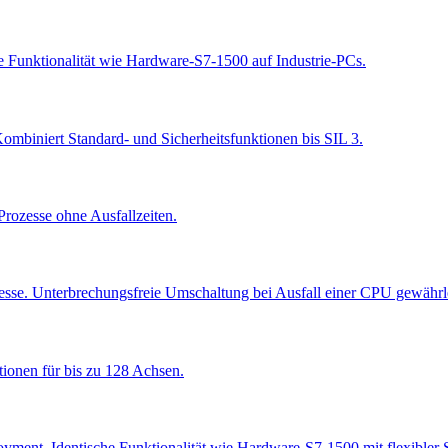
e Funktionalität wie Hardware-S7-1500 auf Industrie-PCs.
Kombiniert Standard- und Sicherheitsfunktionen bis SIL 3.
rozesse ohne Ausfallzeiten.
zesse. Unterbrechungsfreie Umschaltung bei Ausfall einer CPU gewährle
ionen für bis zu 128 Achsen.
yment. Identische Funktionalität wie Hardware-S7-1500 mit flexibler 