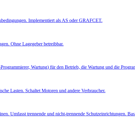
angsbedingungen. Implementiert als AS oder GRAFCET.
ungen. Ohne Lagegeber betreibbar.
S-Programmierer, Wartung) für den Betrieb, die Wartung und die Prog
rische Lasten. Schaltet Motoren und andere Verbraucher.
. Umfasst trennende und nicht-trennende Schutzeinrichtungen. Basis