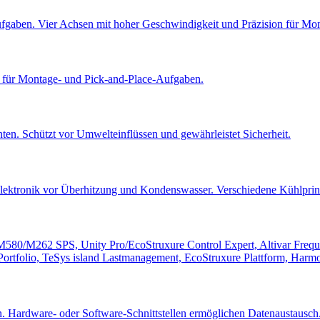
fgaben. Vier Achsen mit hoher Geschwindigkeit und Präzision für Mo
l für Montage- und Pick-and-Place-Aufgaben.
en. Schützt vor Umwelteinflüssen und gewährleistet Sicherheit.
Elektronik vor Überhitzung und Kondenswasser. Verschiedene Kühlprinz
M580/M262 SPS, Unity Pro/EcoStruxure Control Expert, Altivar Fre
tfolio, TeSys island Lastmanagement, EcoStruxure Plattform, Harm
 Hardware- oder Software-Schnittstellen ermöglichen Datenaustausch