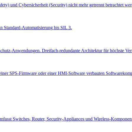
ety) und Cybersicherheit (Security) nicht mehr getrennt betrachtet wer
in Standard-Automatisierung bis SIL 3.
sschutz-Anwendungen. Dreifach-redundante Architektur für höchste Verf
ine, einer SPS-Firmware oder einer HMI-Software verbauten Softwarekom
mfasst Switches, Router, Security-Appliances und Wireless-Komponent