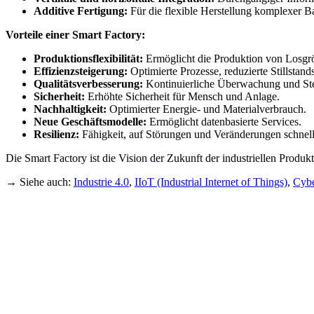
Additive Fertigung:
Für die flexible Herstellung komplexer Ba
Vorteile einer Smart Factory:
Produktionsflexibilität:
Ermöglicht die Produktion von Losgr
Effizienzsteigerung:
Optimierte Prozesse, reduzierte Stillstan
Qualitätsverbesserung:
Kontinuierliche Überwachung und Steu
Sicherheit:
Erhöhte Sicherheit für Mensch und Anlage.
Nachhaltigkeit:
Optimierter Energie- und Materialverbrauch.
Neue Geschäftsmodelle:
Ermöglicht datenbasierte Services.
Resilienz:
Fähigkeit, auf Störungen und Veränderungen schnell
Die Smart Factory ist die Vision der Zukunft der industriellen Produk
→ Siehe auch:
Industrie 4.0
,
IIoT (Industrial Internet of Things)
,
Cybe