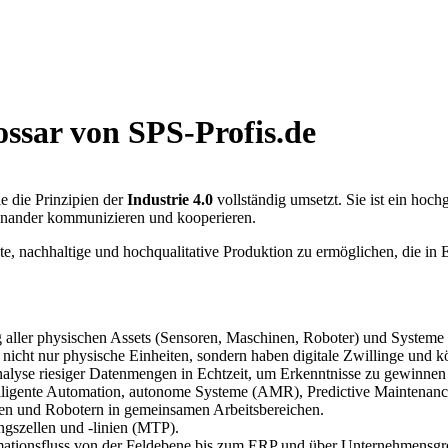
ossar von SPS-Profis.de
die die Prinzipien der
Industrie 4.0
vollständig umsetzt. Sie ist ein hoch
inander kommunizieren und kooperieren.
ziente, nachhaltige und hochqualitative Produktion zu ermöglichen, di
ller physischen Assets (Sensoren, Maschinen, Roboter) und Systeme üb
cht nur physische Einheiten, sondern haben digitale Zwillinge und kön
lyse riesiger Datenmengen in Echtzeit, um Erkenntnisse zu gewinne
lligente Automation, autonome Systeme (AMR), Predictive Maintenance
n und Robotern in gemeinsamen Arbeitsbereichen.
ngszellen und -linien (MTP).
ationsfluss von der Feldebene bis zum ERP und über Unternehmensgr