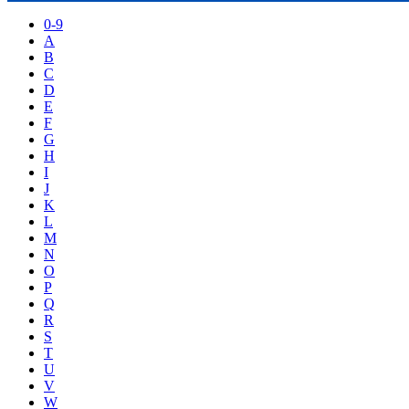
0-9
A
B
C
D
E
F
G
H
I
J
K
L
M
N
O
P
Q
R
S
T
U
V
W