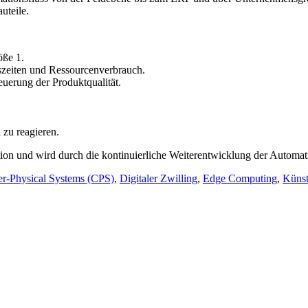
uteile.
öße 1.
dszeiten und Ressourcenverbrauch.
erung der Produktqualität.
 zu reagieren.
tion und wird durch die kontinuierliche Weiterentwicklung der Automati
r-Physical Systems (CPS)
,
Digitaler Zwilling
,
Edge Computing
,
Künst