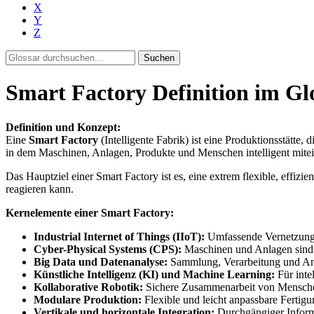
X
Y
Z
Suchen
Smart Factory Definition im Gl
Definition und Konzept:
Eine
Smart Factory
(Intelligente Fabrik) ist eine Produktionsstätte, 
in dem Maschinen, Anlagen, Produkte und Menschen intelligent mite
Das Hauptziel einer Smart Factory ist es, eine extrem flexible, effi
reagieren kann.
Kernelemente einer Smart Factory:
Industrial Internet of Things (IIoT):
Umfassende Vernetzung a
Cyber-Physical Systems (CPS):
Maschinen und Anlagen sind ni
Big Data und Datenanalyse:
Sammlung, Verarbeitung und Ana
Künstliche Intelligenz (KI) und Machine Learning:
Für inte
Kollaborative Robotik:
Sichere Zusammenarbeit von Mensche
Modulare Produktion:
Flexible und leicht anpassbare Fertigu
Vertikale und horizontale Integration:
Durchgängiger Inform