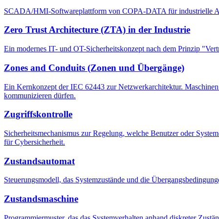
SCADA/HMI-Softwareplattform von COPA-DATA für industrielle Automa
Zero Trust Architecture (ZTA) in der Industrie
Ein modernes IT- und OT-Sicherheitskonzept nach dem Prinzip "Vertra
Zones and Conduits (Zonen und Übergänge)
Ein Kernkonzept der IEC 62443 zur Netzwerkarchitektur. Maschinen m
kommunizieren dürfen.
Zugriffskontrolle
Sicherheitsmechanismus zur Regelung, welche Benutzer oder Systeme a
für Cybersicherheit.
Zustandsautomat
Steuerungsmodell, das Systemzustände und die Übergangsbedingunge
Zustandsmaschine
Programmiermuster, das das Systemverhalten anhand diskreter Zuständ