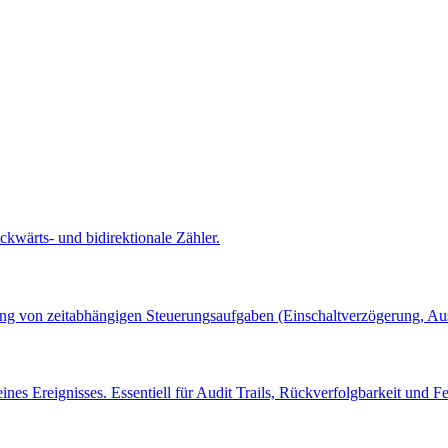
kwärts- und bidirektionale Zähler.
g von zeitabhängigen Steuerungsaufgaben (Einschaltverzögerung, Aussc
nes Ereignisses. Essentiell für Audit Trails, Rückverfolgbarkeit und 