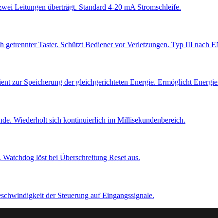
wei Leitungen überträgt. Standard 4-20 mA Stromschleife.
ch getrennter Taster. Schützt Bediener vor Verletzungen. Typ III nach 
ent zur Speicherung der gleichgerichteten Energie. Ermöglicht Energ
e. Wiederholt sich kontinuierlich im Millisekundenbereich.
Watchdog löst bei Überschreitung Reset aus.
chwindigkeit der Steuerung auf Eingangssignale.