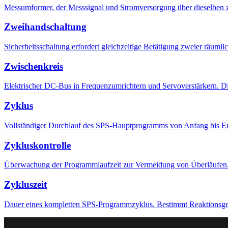
Messumformer, der Messsignal und Stromversorgung über dieselben z
Zweihandschaltung
Sicherheitsschaltung erfordert gleichzeitige Betätigung zweier räumli
Zwischenkreis
Elektrischer DC-Bus in Frequenzumrichtern und Servoverstärkern. Di
Zyklus
Vollständiger Durchlauf des SPS-Hauptprogramms von Anfang bis End
Zykluskontrolle
Überwachung der Programmlaufzeit zur Vermeidung von Überläufen. 
Zykluszeit
Dauer eines kompletten SPS-Programmzyklus. Bestimmt Reaktionsges