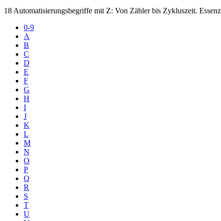
18 Automatisierungsbegriffe mit Z: Von Zähler bis Zykluszeit. Esse
0-9
A
B
C
D
E
F
G
H
I
J
K
L
M
N
O
P
Q
R
S
T
U