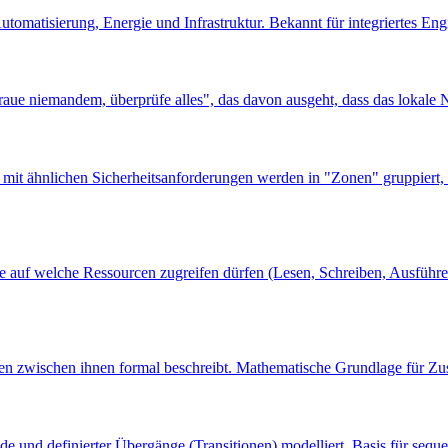
tisierung, Energie und Infrastruktur. Bekannt für integriertes Engi
ue niemandem, überprüfe alles", das davon ausgeht, dass das lokale Ne
it ähnlichen Sicherheitsanforderungen werden in "Zonen" gruppiert, 
uf welche Ressourcen zugreifen dürfen (Lesen, Schreiben, Ausführen). 
n zwischen ihnen formal beschreibt. Mathematische Grundlage für Z
e und definierter Übergänge (Transitionen) modelliert. Basis für sequ