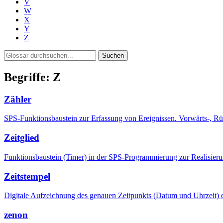
V
W
X
Y
Z
Suchen
Begriffe: Z
Zähler
SPS-Funktionsbaustein zur Erfassung von Ereignissen. Vorwärts-, Rüc
Zeitglied
Funktionsbaustein (Timer) in der SPS-Programmierung zur Realisierun
Zeitstempel
Digitale Aufzeichnung des genauen Zeitpunkts (Datum und Uhrzeit) ei
zenon