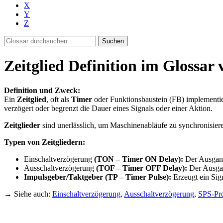
X
Y
Z
Suchen
Zeitglied Definition im Glossar
Definition und Zweck:
Ein
Zeitglied
, oft als
Timer
oder Funktionsbaustein (FB) implementier
verzögert oder begrenzt die Dauer eines Signals oder einer Aktion.
Zeitglieder
sind unerlässlich, um Maschinenabläufe zu synchronisier
Typen von Zeitgliedern:
Einschaltverzögerung
(TON – Timer ON Delay):
Der Ausgang 
Ausschaltverzögerung
(TOF – Timer OFF Delay):
Der Ausgang
Impulsgeber/Taktgeber (TP – Timer Pulse):
Erzeugt ein Sign
→ Siehe auch:
Einschaltverzögerung
,
Ausschaltverzögerung
,
SPS-Pr