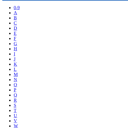
0-9
A
B
C
D
E
F
G
H
I
J
K
L
M
N
O
P
Q
R
S
T
U
V
W