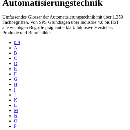
Automatisierungstechnik
Umfassendes Glossar der Automatisierungstechnik mit über 1.350
Fachbegriffen. Von SPS-Grundlagen über Industrie 4.0 bis IIoT -
alle wichtigen Begriffe prägnant erklärt. Inklusive Hersteller,
Produkte und Berufsbilder.
0-9
A
B
C
D
E
F
G
H
I
J
K
L
M
N
O
P