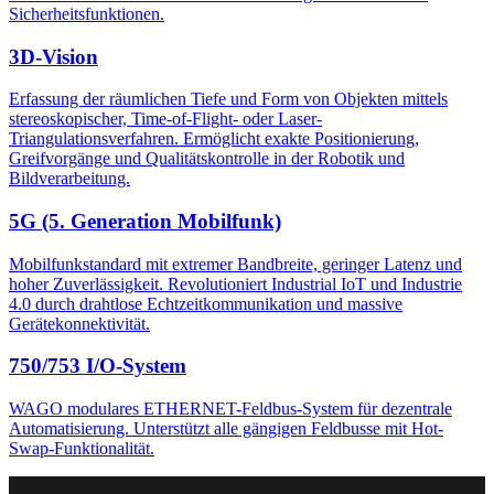
Sicherheitsfunktionen.
3D-Vision
Erfassung der räumlichen Tiefe und Form von Objekten mittels
stereoskopischer, Time-of-Flight- oder Laser-
Triangulationsverfahren. Ermöglicht exakte Positionierung,
Greifvorgänge und Qualitätskontrolle in der Robotik und
Bildverarbeitung.
5G (5. Generation Mobilfunk)
Mobilfunkstandard mit extremer Bandbreite, geringer Latenz und
hoher Zuverlässigkeit. Revolutioniert Industrial IoT und Industrie
4.0 durch drahtlose Echtzeitkommunikation und massive
Gerätekonnektivität.
750/753 I/O-System
WAGO modulares ETHERNET-Feldbus-System für dezentrale
Automatisierung. Unterstützt alle gängigen Feldbusse mit Hot-
Swap-Funktionalität.