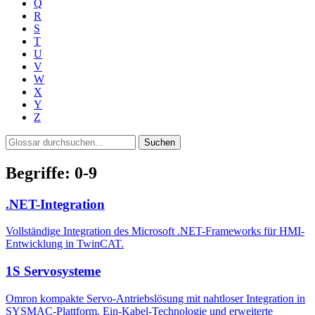
Q
R
S
T
U
V
W
X
Y
Z
Suchen
Begriffe: 0-9
.NET-Integration
Vollständige Integration des Microsoft .NET-Frameworks für HMI-
Entwicklung in TwinCAT.
1S Servosysteme
Omron kompakte Servo-Antriebslösung mit nahtloser Integration in
SYSMAC-Plattform. Ein-Kabel-Technologie und erweiterte