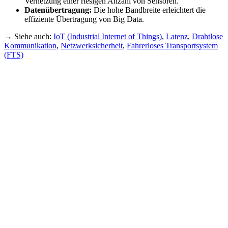
Vernetzung einer riesigen Anzahl von Sensoren.
Datenübertragung:
Die hohe Bandbreite erleichtert die
effiziente Übertragung von Big Data.
→ Siehe auch:
IoT (Industrial Internet of Things)
,
Latenz
,
Drahtlose
Kommunikation
,
Netzwerksicherheit
,
Fahrerloses Transportsystem
(FTS)