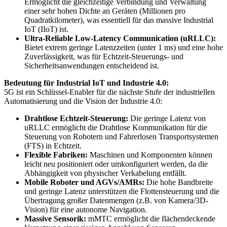
Ermöglicht die gleichzeitige Verbindung und Verwaltung
einer sehr hohen Dichte an Geräten (Millionen pro
Quadratkilometer), was essentiell für das massive Industrial
IoT (IIoT) ist.
Ultra-Reliable Low-Latency Communication (uRLLC):
Bietet extrem geringe Latenzzeiten (unter 1 ms) und eine hohe
Zuverlässigkeit, was für Echtzeit-Steuerungs- und
Sicherheitsanwendungen entscheidend ist.
Bedeutung für Industrial IoT und Industrie 4.0:
5G ist ein Schlüssel-Enabler für die nächste Stufe der industriellen
Automatisierung und die Vision der Industrie 4.0:
Drahtlose Echtzeit-Steuerung:
Die geringe Latenz von
uRLLC ermöglicht die Drahtlose Kommunikation für die
Steuerung von Robotern und Fahrerlosen Transportsystemen
(FTS) in Echtzeit.
Flexible Fabriken:
Maschinen und Komponenten können
leicht neu positioniert oder umkonfiguriert werden, da die
Abhängigkeit von physischer Verkabelung entfällt.
Mobile Roboter und AGVs/AMRs:
Die hohe Bandbreite
und geringe Latenz unterstützen die Flottensteuerung und die
Übertragung großer Datenmengen (z.B. von Kamera/3D-
Vision) für eine autonome Navigation.
Massive Sensorik:
mMTC ermöglicht die flächendeckende