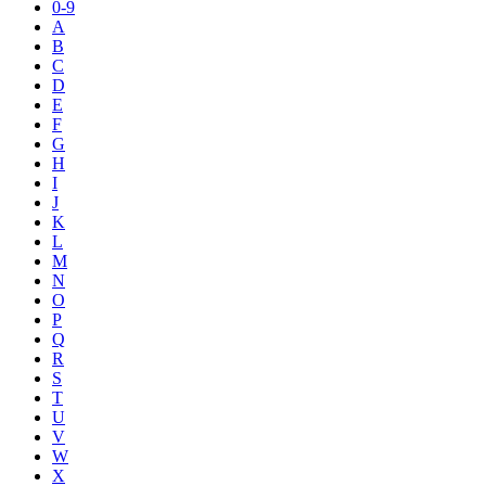
0-9
A
B
C
D
E
F
G
H
I
J
K
L
M
N
O
P
Q
R
S
T
U
V
W
X