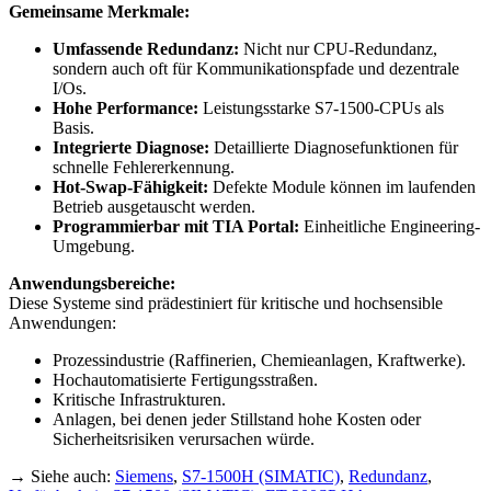
Gemeinsame Merkmale:
Umfassende Redundanz:
Nicht nur CPU-Redundanz,
sondern auch oft für Kommunikationspfade und dezentrale
I/Os.
Hohe Performance:
Leistungsstarke S7-1500-CPUs als
Basis.
Integrierte Diagnose:
Detaillierte Diagnosefunktionen für
schnelle Fehlererkennung.
Hot-Swap-Fähigkeit:
Defekte Module können im laufenden
Betrieb ausgetauscht werden.
Programmierbar mit TIA Portal:
Einheitliche Engineering-
Umgebung.
Anwendungsbereiche:
Diese Systeme sind prädestiniert für kritische und hochsensible
Anwendungen:
Prozessindustrie (Raffinerien, Chemieanlagen, Kraftwerke).
Hochautomatisierte Fertigungsstraßen.
Kritische Infrastrukturen.
Anlagen, bei denen jeder Stillstand hohe Kosten oder
Sicherheitsrisiken verursachen würde.
→ Siehe auch:
Siemens
,
S7-1500H (SIMATIC)
,
Redundanz
,