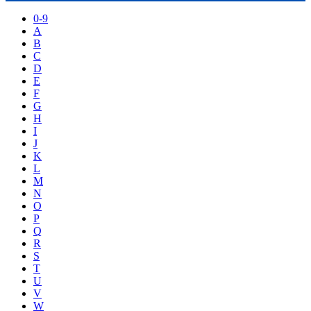
0-9
A
B
C
D
E
F
G
H
I
J
K
L
M
N
O
P
Q
R
S
T
U
V
W