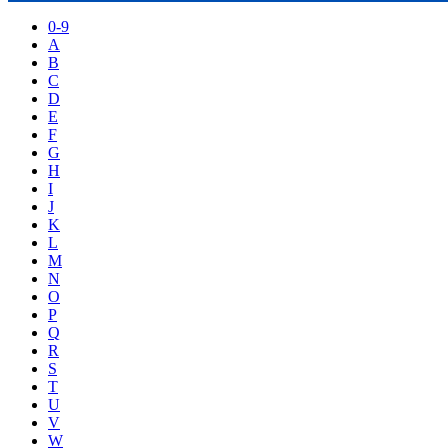
0-9
A
B
C
D
E
F
G
H
I
J
K
L
M
N
O
P
Q
R
S
T
U
V
W