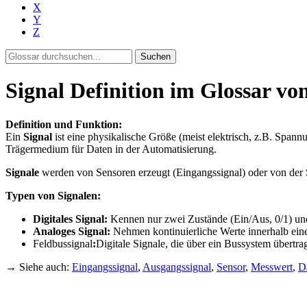
X
Y
Z
Suchen
Signal Definition im Glossar vo
Definition und Funktion:
Ein
Signal
ist eine physikalische Größe (meist elektrisch, z.B. Span
Trägermedium für Daten in der Automatisierung.
Signale
werden von Sensoren erzeugt (Eingangssignal) oder von der 
Typen von Signalen:
Digitales Signal:
Kennen nur zwei Zustände (Ein/Aus, 0/1) und 
Analoges Signal:
Nehmen kontinuierliche Werte innerhalb eine
Feldbussignal
:
Digitale Signale, die über ein Bussystem übert
→ Siehe auch:
Eingangssignal
,
Ausgangssignal
,
Sensor
,
Messwert
,
D