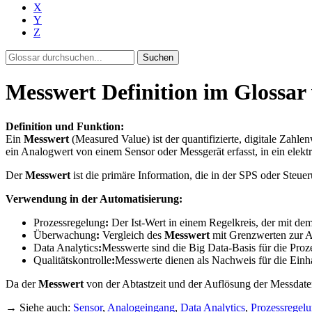
X
Y
Z
Suchen
Messwert Definition im Glossar
Definition und Funktion:
Ein
Messwert
(Measured Value) ist der quantifizierte, digitale Zahle
ein Analogwert von einem Sensor oder Messgerät erfasst, in ein elekt
Der
Messwert
ist die primäre Information, die in der SPS oder Steue
Verwendung in der Automatisierung:
Prozessregelung
:
Der Ist-Wert in einem Regelkreis, der mit dem
Überwachung
:
Vergleich des
Messwert
mit Grenzwerten zur 
Data Analytics
:
Messwerte sind die Big Data-Basis für die Pro
Qualitätskontrolle
:
Messwerte dienen als Nachweis für die Einha
Da der
Messwert
von der Abtastzeit und der Auflösung der Messdaten
→ Siehe auch:
Sensor
,
Analogeingang
,
Data Analytics
,
Prozessregel