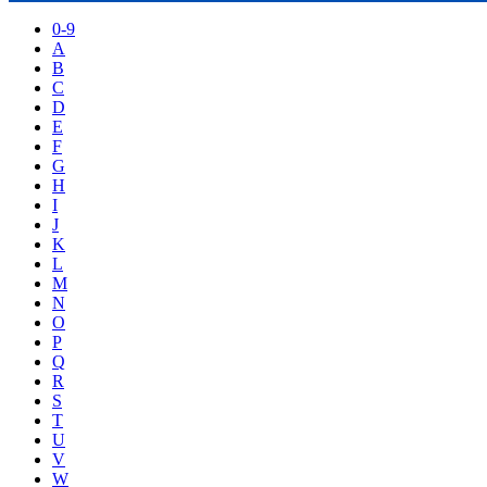
0-9
A
B
C
D
E
F
G
H
I
J
K
L
M
N
O
P
Q
R
S
T
U
V
W