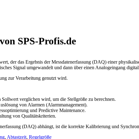
 von SPS-Profis.de
nwert, der das Ergebnis der Messdatenerfassung (DAQ) einer physikalisc
risches Signal umgewandelt und dann über einen Analogeingang digitali
rung zur Verarbeitung genutzt wird.
 Sollwert verglichen wird, um die Stellgröße zu berechnen.
Auslösung von Alarmen (Alarmmanagement).
zessoptimierung und Predictive Maintenance.
ltung von Qualitätskriterien.
erfassung (DAQ) abhängt, ist die korrekte Kalibrierung und Synchronis
ung
,
Abtastzeit
,
Regelgröße