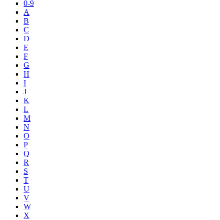
0-9
A
B
C
D
E
F
G
H
I
J
K
L
M
N
O
P
Q
R
S
T
U
V
W
X