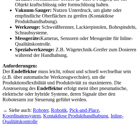
Objekt kraftschlüssig oder formschlüssig halten.
Vakuum-Sauger:
Nutzen Unterdruck, um glatte oder
empfindliche Oberflächen zu greifen (Kontaktlose
Produkthandhabung).
Werkzeuge:
Schweißbrenner, Lackierpistolen, Bohrspindeln,
Schraubsysteme.
Messgeräte:
Kameras, Sensoren oder Messgeräte für Inline-
Qualitätskontrolle.
Spezialwerkzeuge:
Z.B. Wägetechnik-Greifer zum Dosieren
während der Handhabung.
Anforderungen:
Der
Endeffektor
muss leicht, robust und schnell wechselbar sein
(z.B. über automatische Werkzeugwechsler), um die
Produktionsflexibilität und Produktivität zu maximieren. Die
Ansteuerung des
Endeffektor
erfolgt meist über pneumatische,
elektrische oder hybride Systeme, deren Signale über den
Roboterarm zur Steuerung geführt werden.
→ Siehe auch:
Roboter
,
Robotik
,
Pick-and-Place
,
Koordinatensystem
,
Kontaktlose Produkthandhabung
,
Inline-
Qualitätskontrolle