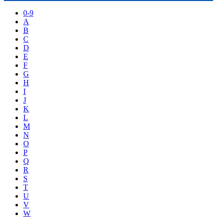
0-9
A
B
C
D
E
F
G
H
I
J
K
L
M
N
O
P
Q
R
S
T
U
V
W