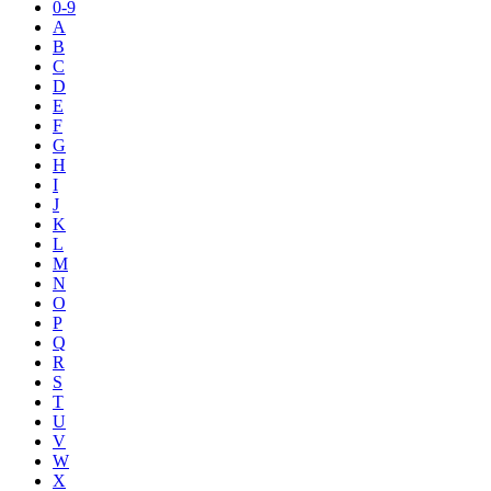
0-9
A
B
C
D
E
F
G
H
I
J
K
L
M
N
O
P
Q
R
S
T
U
V
W
X