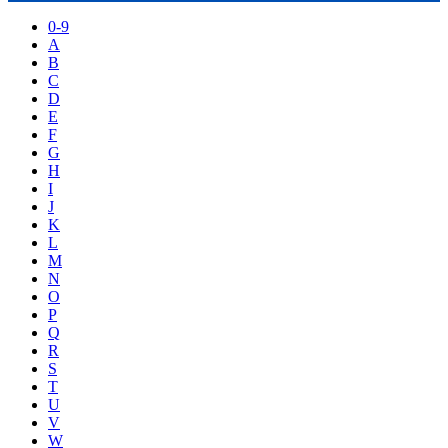
0-9
A
B
C
D
E
F
G
H
I
J
K
L
M
N
O
P
Q
R
S
T
U
V
W