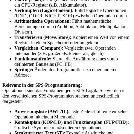
ein CPU-Register (z.B. Akkumulator).
Verknüpfen (Logic/Boolean):
Führt logische Operationen
(UND, ODER, NICHT, XOR) zwischen Operanden durch.
Arithmetische Operationen:
Führt mathematische
Berechnungen durch (Addition, Subtraktion, Multiplikation,
Division).
Transferieren (Move/Store):
Kopiert einen Wert von einem
Register in einen Speicherort oder umgekehrt.
Vergleichen (Compare):
Vergleicht zwei Operanden
miteinander (z.B. größer als, kleiner als, gleich).
Funktionsaufrufe:
Startet die Ausführung eines vorab
definierten Bausteins (FC, FB).
Sprünge:
Ändert den Programmfluss zu einer anderen
Adresse.
Relevanz in der SPS-Programmierung:
Operationen sind das Fundament jeder SPS-Logik. Sie werden in
den verschiedenen SPS-Programmiersprachen unterschiedlich
dargestellt:
Anweisungsliste (AWL/IL):
Jede Zeile ist oft eine einzelne
Operation mit einem Mnemonic.
Kontaktplan (KOP/LD) und Funktionsplan (FUP/FBD):
Grafische Symbole repräsentieren Operationen.
Strukturierter Text (ST):
Textuelle Ausdrücke und