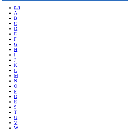
0-9
A
B
C
D
E
F
G
H
I
J
K
L
M
N
O
P
Q
R
S
T
U
V
W