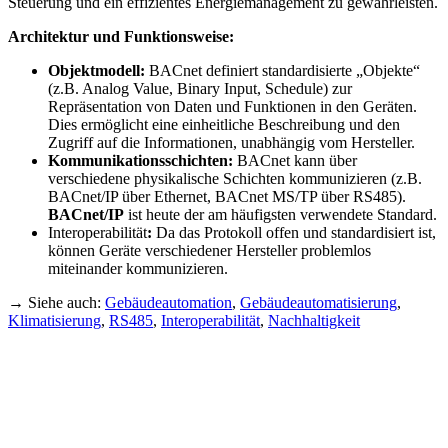
Steuerung und ein effizientes Energiemanagement zu gewährleisten.
Architektur und Funktionsweise:
Objektmodell:
BACnet definiert standardisierte „Objekte“
(z.B. Analog Value, Binary Input, Schedule) zur
Repräsentation von Daten und Funktionen in den Geräten.
Dies ermöglicht eine einheitliche Beschreibung und den
Zugriff auf die Informationen, unabhängig vom Hersteller.
Kommunikationsschichten:
BACnet kann über
verschiedene physikalische Schichten kommunizieren (z.B.
BACnet/IP über Ethernet, BACnet MS/TP über RS485).
BACnet/IP
ist heute der am häufigsten verwendete Standard.
Interoperabilität
:
Da das Protokoll offen und standardisiert ist,
können Geräte verschiedener Hersteller problemlos
miteinander kommunizieren.
→ Siehe auch:
Gebäudeautomation
,
Gebäudeautomatisierung
,
Klimatisierung
,
RS485
,
Interoperabilität
,
Nachhaltigkeit