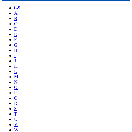
0-9
A
B
C
D
E
F
G
H
I
J
K
L
M
N
O
P
Q
R
S
T
U
V
W