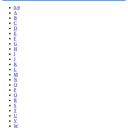
0-9
A
B
C
D
E
F
G
H
I
J
K
L
M
N
O
P
Q
R
S
T
U
V
W