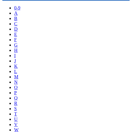
0-9
A
B
C
D
E
F
G
H
I
J
K
L
M
N
O
P
Q
R
S
T
U
V
W