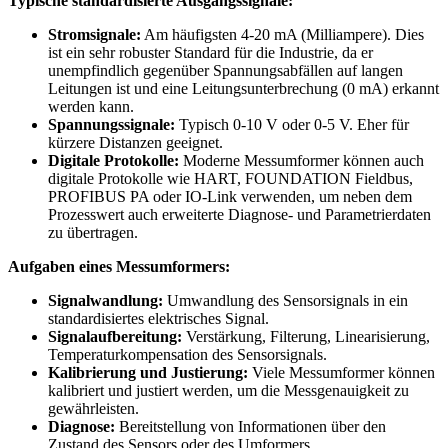
Typische standardisierte Ausgangssignale:
Stromsignale:
Am häufigsten 4-20 mA (Milliampere). Dies
ist ein sehr robuster Standard für die Industrie, da er
unempfindlich gegenüber Spannungsabfällen auf langen
Leitungen ist und eine Leitungsunterbrechung (0 mA) erkannt
werden kann.
Spannungssignale:
Typisch 0-10 V oder 0-5 V. Eher für
kürzere Distanzen geeignet.
Digitale Protokolle:
Moderne Messumformer können auch
digitale Protokolle wie HART, FOUNDATION Fieldbus,
PROFIBUS PA oder IO-Link verwenden, um neben dem
Prozesswert auch erweiterte Diagnose- und Parametrierdaten
zu übertragen.
Aufgaben eines Messumformers:
Signalwandlung:
Umwandlung des Sensorsignals in ein
standardisiertes elektrisches Signal.
Signalaufbereitung:
Verstärkung, Filterung, Linearisierung,
Temperaturkompensation des Sensorsignals.
Kalibrierung und Justierung:
Viele Messumformer können
kalibriert und justiert werden, um die Messgenauigkeit zu
gewährleisten.
Diagnose:
Bereitstellung von Informationen über den
Zustand des Sensors oder des Umformers.