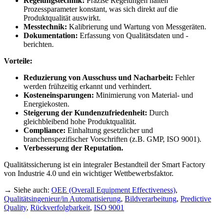
Regelungstechnik:
Präzise Regelungen halten
Prozessparameter konstant, was sich direkt auf die
Produktqualität auswirkt.
Messtechnik:
Kalibrierung und Wartung von Messgeräten.
Dokumentation:
Erfassung von Qualitätsdaten und -
berichten.
Vorteile:
Reduzierung von Ausschuss und Nacharbeit:
Fehler
werden frühzeitig erkannt und verhindert.
Kosteneinsparungen:
Minimierung von Material- und
Energiekosten.
Steigerung der Kundenzufriedenheit:
Durch
gleichbleibend hohe Produktqualität.
Compliance:
Einhaltung gesetzlicher und
branchenspezifischer Vorschriften (z.B. GMP, ISO 9001).
Verbesserung der Reputation.
Qualitätssicherung ist ein integraler Bestandteil der Smart Factory
von Industrie 4.0 und ein wichtiger Wettbewerbsfaktor.
→ Siehe auch:
OEE (Overall Equipment Effectiveness)
,
Qualitätsingenieur/in Automatisierung
,
Bildverarbeitung
,
Predictive
Quality
,
Rückverfolgbarkeit
,
ISO 9001