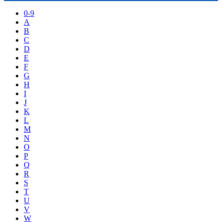
0-9
A
B
C
D
E
F
G
H
I
J
K
L
M
N
O
P
Q
R
S
T
U
V
W