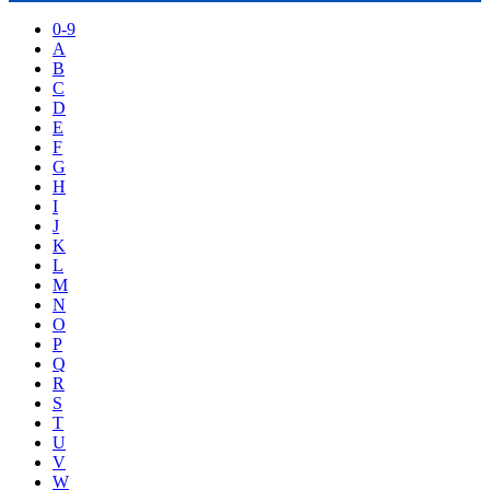
0-9
A
B
C
D
E
F
G
H
I
J
K
L
M
N
O
P
Q
R
S
T
U
V
W