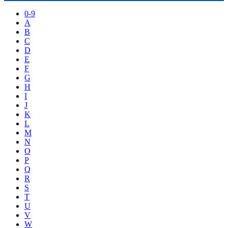
0-9
A
B
C
D
E
F
G
H
I
J
K
L
M
N
O
P
Q
R
S
T
U
V
W