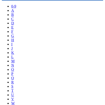
0-9
A
B
C
D
E
F
G
H
I
J
K
L
M
N
O
P
Q
R
S
T
U
V
W