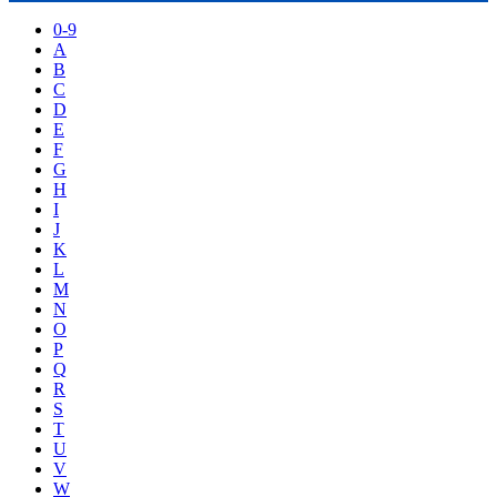
0-9
A
B
C
D
E
F
G
H
I
J
K
L
M
N
O
P
Q
R
S
T
U
V
W