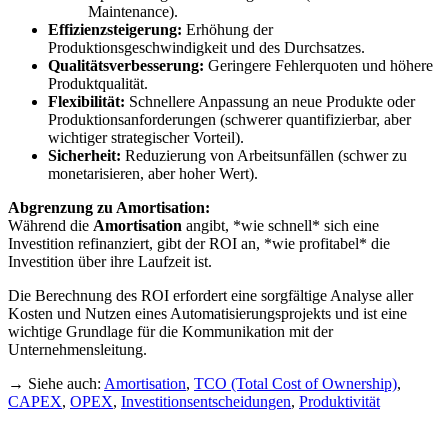
Maintenance).
Effizienzsteigerung:
Erhöhung der
Produktionsgeschwindigkeit und des Durchsatzes.
Qualitätsverbesserung:
Geringere Fehlerquoten und höhere
Produktqualität.
Flexibilität:
Schnellere Anpassung an neue Produkte oder
Produktionsanforderungen (schwerer quantifizierbar, aber
wichtiger strategischer Vorteil).
Sicherheit:
Reduzierung von Arbeitsunfällen (schwer zu
monetarisieren, aber hoher Wert).
Abgrenzung zu Amortisation:
Während die
Amortisation
angibt, *wie schnell* sich eine
Investition refinanziert, gibt der ROI an, *wie profitabel* die
Investition über ihre Laufzeit ist.
Die Berechnung des ROI erfordert eine sorgfältige Analyse aller
Kosten und Nutzen eines Automatisierungsprojekts und ist eine
wichtige Grundlage für die Kommunikation mit der
Unternehmensleitung.
→ Siehe auch:
Amortisation
,
TCO (Total Cost of Ownership)
,
CAPEX
,
OPEX
,
Investitionsentscheidungen
,
Produktivität