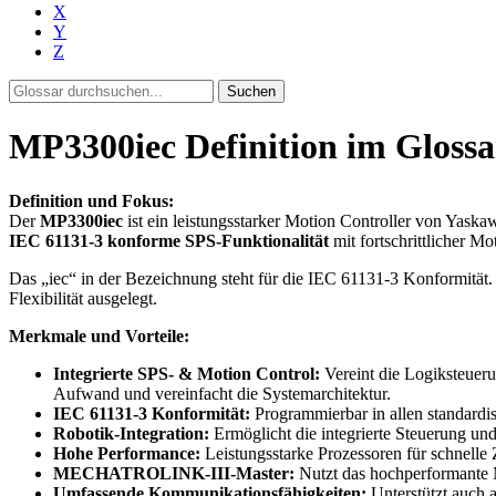
X
Y
Z
Suchen
MP3300iec Definition im Glossa
Definition und Fokus:
Der
MP3300iec
ist ein leistungsstarker Motion Controller von Yaskaw
IEC 61131-3 konforme SPS-Funktionalität
mit fortschrittlicher Mo
Das „iec“ in der Bezeichnung steht für die IEC 61131-3 Konformität.
Flexibilität ausgelegt.
Merkmale und Vorteile:
Integrierte SPS- & Motion Control:
Vereint die Logiksteuer
Aufwand und vereinfacht die Systemarchitektur.
IEC 61131-3 Konformität:
Programmierbar in allen standardi
Robotik-Integration:
Ermöglicht die integrierte Steuerung
Hohe Performance:
Leistungsstarke Prozessoren für schnell
MECHATROLINK-III-Master:
Nutzt das hochperformante
Umfassende Kommunikationsfähigkeiten:
Unterstützt auch a