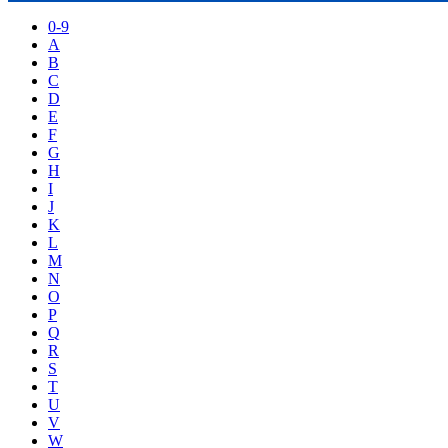
0-9
A
B
C
D
E
F
G
H
I
J
K
L
M
N
O
P
Q
R
S
T
U
V
W