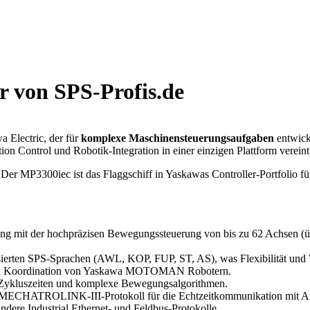
r von SPS-Profis.de
a Electric, der für
komplexe Maschinensteuerungsaufgaben
entwicke
tion Control und Robotik-Integration in einer einzigen Plattform vereint
 Der MP3300iec ist das Flaggschiff in Yaskawas Controller-Portfolio f
ung mit der hochpräzisen Bewegungssteuerung von bis zu 62 Achsen
sierten SPS-Sprachen (AWL, KOP, FUP, ST, AS), was Flexibilität und 
 und Koordination von Yaskawa MOTOMAN Robotern.
e Zykluszeiten und komplexe Bewegungsalgorithmen.
 MECHATROLINK-III-Protokoll für die Echtzeitkommunikation mit An
ndere Industrial Ethernet- und Feldbus-Protokolle.