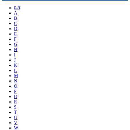
0-9
A
B
C
D
E
F
G
H
I
J
K
L
M
N
O
P
Q
R
S
T
U
V
W