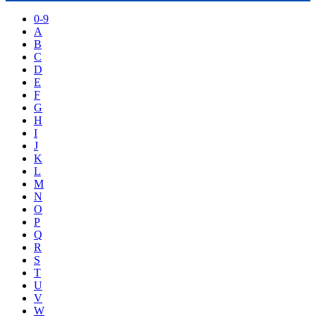
0-9
A
B
C
D
E
F
G
H
I
J
K
L
M
N
O
P
Q
R
S
T
U
V
W