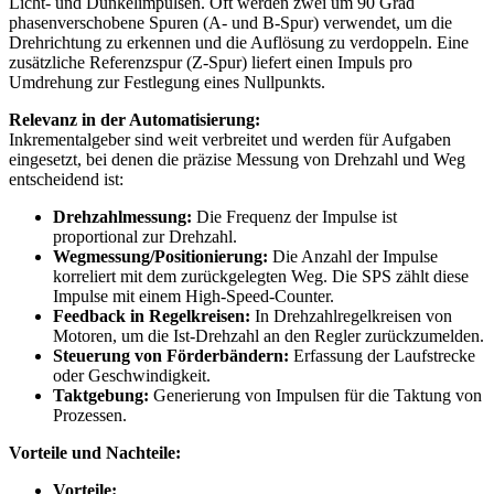
Licht- und Dunkelimpulsen. Oft werden zwei um 90 Grad
phasenverschobene Spuren (A- und B-Spur) verwendet, um die
Drehrichtung zu erkennen und die Auflösung zu verdoppeln. Eine
zusätzliche Referenzspur (Z-Spur) liefert einen Impuls pro
Umdrehung zur Festlegung eines Nullpunkts.
Relevanz in der Automatisierung:
Inkrementalgeber sind weit verbreitet und werden für Aufgaben
eingesetzt, bei denen die präzise Messung von Drehzahl und Weg
entscheidend ist:
Drehzahlmessung:
Die Frequenz der Impulse ist
proportional zur Drehzahl.
Wegmessung/Positionierung:
Die Anzahl der Impulse
korreliert mit dem zurückgelegten Weg. Die SPS zählt diese
Impulse mit einem High-Speed-Counter.
Feedback in Regelkreisen:
In Drehzahlregelkreisen von
Motoren, um die Ist-Drehzahl an den Regler zurückzumelden.
Steuerung von Förderbändern:
Erfassung der Laufstrecke
oder Geschwindigkeit.
Taktgebung:
Generierung von Impulsen für die Taktung von
Prozessen.
Vorteile und Nachteile:
Vorteile: