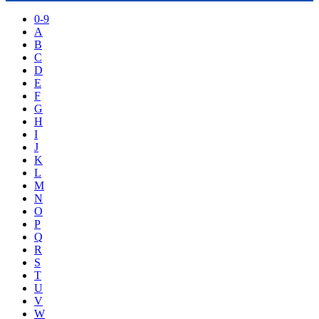
0-9
A
B
C
D
E
F
G
H
I
J
K
L
M
N
O
P
Q
R
S
T
U
V
W