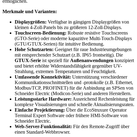
ermöglichen.
Merkmale und Varianten:
Displaygrößen:
Verfügbar in gängigen Displaygrößen von
kleinen 4-Zoll-Panels bis zu größeren 12-Zoll-Displays.
Touchscreen-Bedienung:
Robuste resistive Touchscreens
(GTO-Serie) oder moderne kapazitive Multi-Touch-Displays
(GTU/GTUX-Serien) für intuitive Bedienung.
Hohe Schutzarten:
Geeignet für raue Industrieumgebungen
mit entsprechender Schutzart (z.B. IP65 frontseitig). Die
GTUX-Serie
ist speziell für
Außenanwendungen
konzipiert
und bietet erhöhte Widerstandsfähigkeit gegenüber UV-
Strahlung, extremen Temperaturen und Feuchtigkeit.
Umfassende Konnektivität:
Unterstützung verschiedener
Kommunikationsschnittstellen und -protokolle (z.B. Ethernet,
Modbus/TCP, PROFINET) für die Anbindung an SPSen von
Schneider Electric (Modicon-Serie) und anderen Herstellern.
Leistungsstarke Hardware:
Ausreichend Rechenleistung für
komplexe Visualisierungen und schnelle Aktualisierungsraten.
Einfache Projektierung:
Über die EcoStruxure Operator
Terminal Expert Software oder frühere HMI-Software von
Schneider Electric.
Web-Server-Funktionalität:
Für den Remote-Zugriff über
einen Standard-Webbrowser.