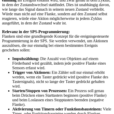
einmalig
als Ereignis erkannt wird, und zwar genau in dem Zyklus,
in dem der Zustandswechsel stattfindet. Dies ist unabhängig davon,
wie lange das Signal danach in seinem neuen Zustand verbleibt.
Würde man nicht auf eine Flanke, sondern auf den Zustand selbst
reagieren, würde eine Aktion möglicherweise in jedem Zyklus
ausgeführt, in dem der Zustand wahr ist.
Relevanz in der SPS-Programmierung:
Flanken sind eine grundlegende Konzept für die ereignisgesteuerte
Programmierung in der SPS. Sie werden verwendet, um Aktionen
auszulösen, die nur einmalig bei einem bestimmten Ereignis
geschehen sollen:
Impulszählung:
Die Anzahl von Objekten auf einem
Förderband wird gezählt, indem jede positive Flanke eines
Sensors erfasst wird.
Trigger von Aktionen:
Ein Zähler soll nur einmal erhöht
werden, wenn ein Taster gedrückt wird (positive Flanke des
Tastersignals), nicht so lange der Taster gedrückt gehalten
wird.
Starten/Stoppen von Prozessen:
Ein Prozess soll genau
beim Drücken eines Starttasters beginnen (positive Flanke)
und beim Loslassen eines Stopptasters beenden (negative
Flanke).
Aktivierung von Timern oder Funktionsbausteinen:
Viele
Timer- oder Funktionsbausteine werden durch Flanken