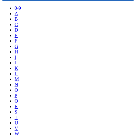
0-9
A
B
C
D
E
F
G
H
I
J
K
L
M
N
O
P
Q
R
S
T
U
V
W