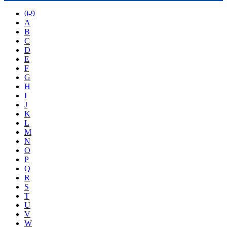
0-9
A
B
C
D
E
F
G
H
I
J
K
L
M
N
O
P
Q
R
S
T
U
V
W