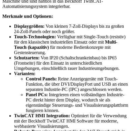
Maschine und sind nahtlos in das Beckhoff TwinCAT-
Automatisierungssystem integrierbar.
Merkmale und Optionen:
Displaygrößen:
Von kleinen 7-Zoll-Displays bis zu großen
24-Zoll-Panels oder noch größer.
Touch-Technologien:
Verfügbar mit Single-Touch (resistiv)
für den klassischen industriellen Einsatz oder mit
Multi-
Touch (kapazitiv)
für moderne Bedienkonzepte mit
Gestensteuerung.
Schutzarten:
Von IP20 (Schaltschrankeinbau) bis IP65
(Frontseite) für den Einsatz in unterschiedlichen
Umgebungen, einschließlich rauer Industrieumgebungen.
Varianten:
Control Panels:
Reine Anzeigegeräte mit Touch-
Funktion, die über DVI/DisplayPort und USB an einen
separaten Industrie-PC (IPC) angeschlossen werden.
Panel PCs:
Integrieren einen vollständigen Industrie-
PC direkt hinter dem Display, wodurch sie als
eigenständige Steuerungs- und Visualisierungsplattform
fungieren können.
TwinCAT HMI Integration:
Optimiert für die Verwendung
mit der Beckhoff TwinCAT HMI Software für moderne,
webbasierte Visualisierungen.