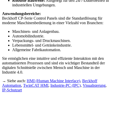
Robuste Bauweise:
Ausgelegt für den 24/7-Dauerbetrieb in
industriellen Umgebungen.
Anwendungsbereiche:
Beckhoff CP-Serie Control Panels sind die Standardlösung für
moderne Maschinenbedienung in einer Vielzahl von Branchen:
Maschinen- und Anlagenbau.
Automobilindustrie.
Verpackungs- und Druckmaschinen.
Lebensmittel- und Getränkeindustrie.
Allgemeine Fabrikautomation.
Sie ermöglichen eine intuitive und effiziente Interaktion mit den
automatisierten Prozessen und sind ein wichtiger Bestandteil der
digitalen Schnittstelle zwischen Mensch und Maschine in der
Industrie 4.0.
→ Siehe auch:
HMI (Human Machine Interface)
,
Beckhoff
Automation
,
TwinCAT HMI
,
Industrie-PC (IPC)
,
Visualisierung
,
IP-Schutzart