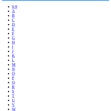
0-9
A
B
C
D
E
F
G
H
I
J
K
L
M
N
O
P
Q
R
S
T
U
V
W