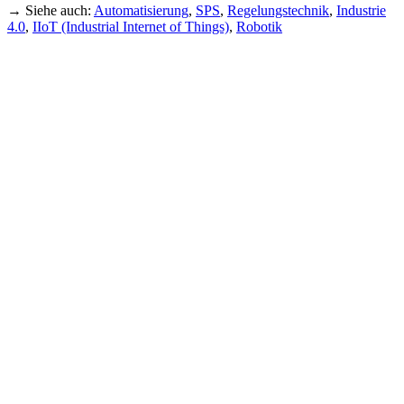
→ Siehe auch:
Automatisierung
,
SPS
,
Regelungstechnik
,
Industrie
4.0
,
IIoT (Industrial Internet of Things)
,
Robotik