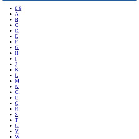
0-9
A
B
C
D
E
F
G
H
I
J
K
L
M
N
O
P
Q
R
S
T
U
V
W