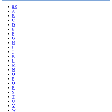
0-9
A
B
C
D
E
F
G
H
I
J
K
L
M
N
O
P
Q
R
S
T
U
V
W