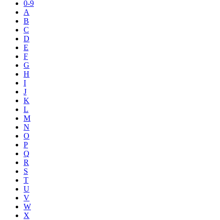
0-9
A
B
C
D
E
F
G
H
I
J
K
L
M
N
O
P
Q
R
S
T
U
V
W
X