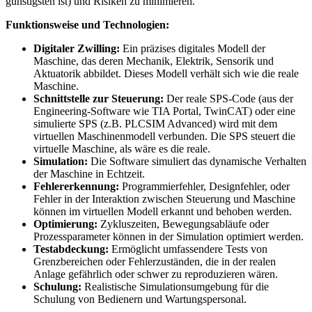
günstigsten ist) und Risiken zu minimieren.
Funktionsweise und Technologien:
Digitaler Zwilling:
Ein präzises digitales Modell der
Maschine, das deren Mechanik, Elektrik, Sensorik und
Aktuatorik abbildet. Dieses Modell verhält sich wie die reale
Maschine.
Schnittstelle zur Steuerung:
Der reale SPS-Code (aus der
Engineering-Software wie TIA Portal, TwinCAT) oder eine
simulierte SPS (z.B. PLCSIM Advanced) wird mit dem
virtuellen Maschinenmodell verbunden. Die SPS steuert die
virtuelle Maschine, als wäre es die reale.
Simulation:
Die Software simuliert das dynamische Verhalten
der Maschine in Echtzeit.
Fehlererkennung:
Programmierfehler, Designfehler, oder
Fehler in der Interaktion zwischen Steuerung und Maschine
können im virtuellen Modell erkannt und behoben werden.
Optimierung:
Zykluszeiten, Bewegungsabläufe oder
Prozessparameter können in der Simulation optimiert werden.
Testabdeckung:
Ermöglicht umfassendere Tests von
Grenzbereichen oder Fehlerzuständen, die in der realen
Anlage gefährlich oder schwer zu reproduzieren wären.
Schulung:
Realistische Simulationsumgebung für die
Schulung von Bedienern und Wartungspersonal.