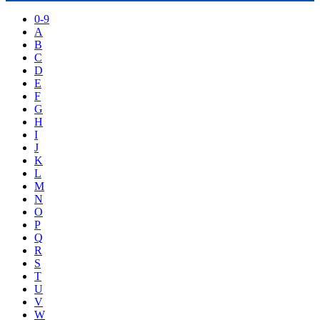
0-9
A
B
C
D
E
F
G
H
I
J
K
L
M
N
O
P
Q
R
S
T
U
V
W