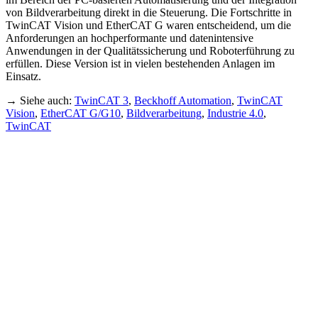
von Bildverarbeitung direkt in die Steuerung. Die Fortschritte in
TwinCAT Vision und EtherCAT G waren entscheidend, um die
Anforderungen an hochperformante und datenintensive
Anwendungen in der Qualitätssicherung und Roboterführung zu
erfüllen. Diese Version ist in vielen bestehenden Anlagen im
Einsatz.
→ Siehe auch:
TwinCAT 3
,
Beckhoff Automation
,
TwinCAT
Vision
,
EtherCAT G/G10
,
Bildverarbeitung
,
Industrie 4.0
,
TwinCAT