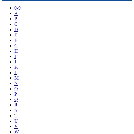
0-9
A
B
C
D
E
F
G
H
I
J
K
L
M
N
O
P
Q
R
S
T
U
V
W