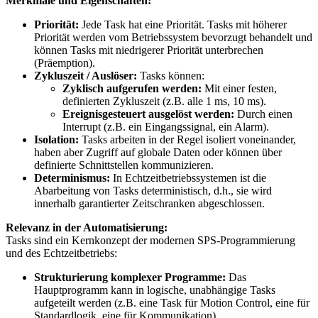
Merkmale und Eigenschaften:
Priorität:
Jede Task hat eine Priorität. Tasks mit höherer
Priorität werden vom Betriebssystem bevorzugt behandelt und
können Tasks mit niedrigerer Priorität unterbrechen
(Präemption).
Zykluszeit / Auslöser:
Tasks können:
Zyklisch aufgerufen werden:
Mit einer festen,
definierten Zykluszeit (z.B. alle 1 ms, 10 ms).
Ereignisgesteuert ausgelöst werden:
Durch einen
Interrupt (z.B. ein Eingangssignal, ein Alarm).
Isolation:
Tasks arbeiten in der Regel isoliert voneinander,
haben aber Zugriff auf globale Daten oder können über
definierte Schnittstellen kommunizieren.
Determinismus:
In Echtzeitbetriebssystemen ist die
Abarbeitung von Tasks deterministisch, d.h., sie wird
innerhalb garantierter Zeitschranken abgeschlossen.
Relevanz in der Automatisierung:
Tasks sind ein Kernkonzept der modernen SPS-Programmierung
und des Echtzeitbetriebs:
Strukturierung komplexer Programme:
Das
Hauptprogramm kann in logische, unabhängige Tasks
aufgeteilt werden (z.B. eine Task für Motion Control, eine für
Standardlogik, eine für Kommunikation).