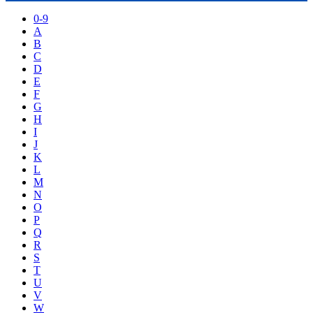
0-9
A
B
C
D
E
F
G
H
I
J
K
L
M
N
O
P
Q
R
S
T
U
V
W