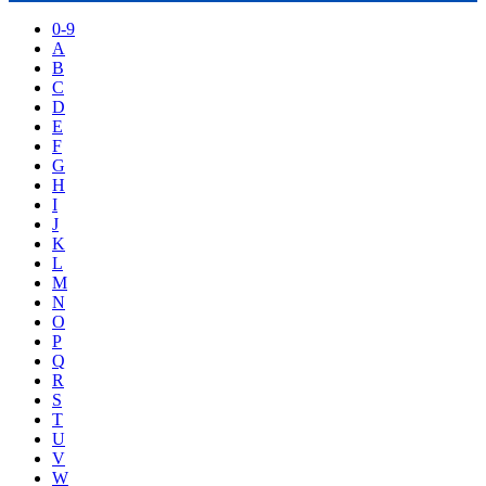
0-9
A
B
C
D
E
F
G
H
I
J
K
L
M
N
O
P
Q
R
S
T
U
V
W