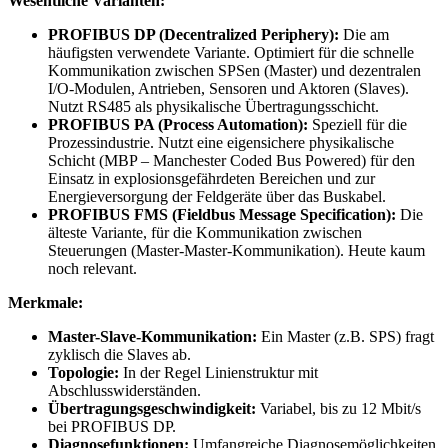
Wesentliche Varianten:
PROFIBUS DP (Decentralized Periphery):
Die am
häufigsten verwendete Variante. Optimiert für die schnelle
Kommunikation zwischen SPSen (Master) und dezentralen
I/O-Modulen, Antrieben, Sensoren und Aktoren (Slaves).
Nutzt RS485 als physikalische Übertragungsschicht.
PROFIBUS PA (Process Automation):
Speziell für die
Prozessindustrie. Nutzt eine eigensichere physikalische
Schicht (MBP – Manchester Coded Bus Powered) für den
Einsatz in explosionsgefährdeten Bereichen und zur
Energieversorgung der Feldgeräte über das Buskabel.
PROFIBUS FMS (Fieldbus Message Specification):
Die
älteste Variante, für die Kommunikation zwischen
Steuerungen (Master-Master-Kommunikation). Heute kaum
noch relevant.
Merkmale:
Master-Slave-Kommunikation:
Ein Master (z.B. SPS) fragt
zyklisch die Slaves ab.
Topologie:
In der Regel Linienstruktur mit
Abschlusswiderständen.
Übertragungsgeschwindigkeit:
Variabel, bis zu 12 Mbit/s
bei PROFIBUS DP.
Diagnosefunktionen:
Umfangreiche Diagnosemöglichkeiten