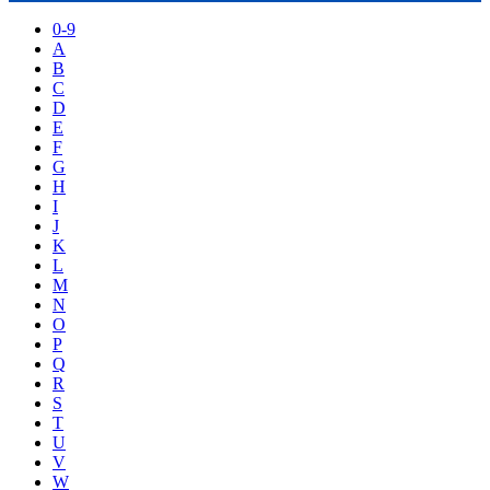
0-9
A
B
C
D
E
F
G
H
I
J
K
L
M
N
O
P
Q
R
S
T
U
V
W