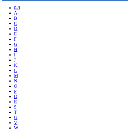
0-9
A
B
C
D
E
F
G
H
I
J
K
L
M
N
O
P
Q
R
S
T
U
V
W