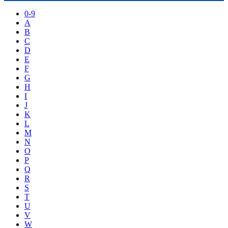
0-9
A
B
C
D
E
F
G
H
I
J
K
L
M
N
O
P
Q
R
S
T
U
V
W