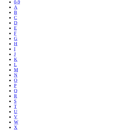
0-9
A
B
C
D
E
F
G
H
I
J
K
L
M
N
O
P
Q
R
S
T
U
V
W
X