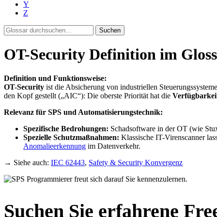
Y
Z
Suchen
OT-Security Definition im Gloss
Definition und Funktionsweise:
OT-Security
ist die Absicherung von industriellen Steuerungssysteme
den Kopf gestellt („AIC“): Die oberste Priorität hat die
Verfügbarkei
Relevanz für SPS und Automatisierungstechnik:
Spezifische Bedrohungen:
Schadsoftware in der OT (wie Stuxn
Spezielle Schutzmaßnahmen:
Klassische IT-Virenscanner lasse
Anomalieerkennung
im Datenverkehr.
→ Siehe auch:
IEC 62443
,
Safety & Security Konvergenz
Suchen Sie erfahrene Fre