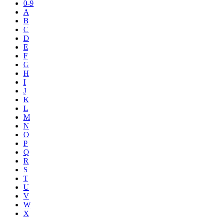
0-9
A
B
C
D
E
F
G
H
I
J
K
L
M
N
O
P
Q
R
S
T
U
V
W
X