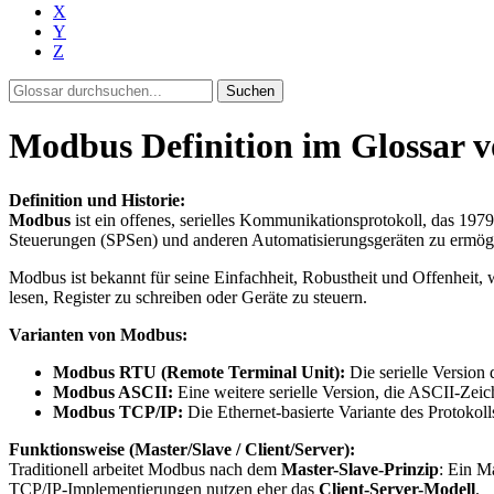
X
Y
Z
Suchen
Modbus Definition im Glossar v
Definition und Historie:
Modbus
ist ein offenes, serielles Kommunikationsprotokoll, das 1
Steuerungen (SPSen) und anderen Automatisierungsgeräten zu ermögli
Modbus ist bekannt für seine Einfachheit, Robustheit und Offenheit,
lesen, Register zu schreiben oder Geräte zu steuern.
Varianten von Modbus:
Modbus RTU (Remote Terminal Unit):
Die serielle Version 
Modbus ASCII:
Eine weitere serielle Version, die ASCII-Zeic
Modbus TCP/IP:
Die Ethernet-basierte Variante des Protoko
Funktionsweise (Master/Slave / Client/Server):
Traditionell arbeitet Modbus nach dem
Master-Slave-Prinzip
: Ein M
TCP/IP-Implementierungen nutzen eher das
Client-Server-Modell
.