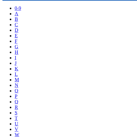
0-9
A
B
C
D
E
F
G
H
I
J
K
L
M
N
O
P
Q
R
S
T
U
V
W