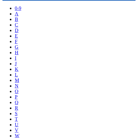
0-9
A
B
C
D
E
F
G
H
I
J
K
L
M
N
O
P
Q
R
S
T
U
V
W