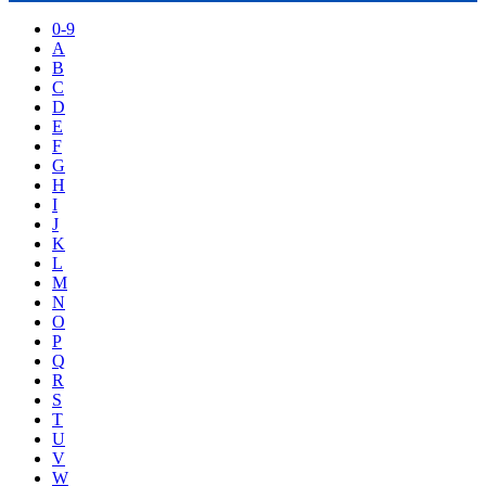
0-9
A
B
C
D
E
F
G
H
I
J
K
L
M
N
O
P
Q
R
S
T
U
V
W