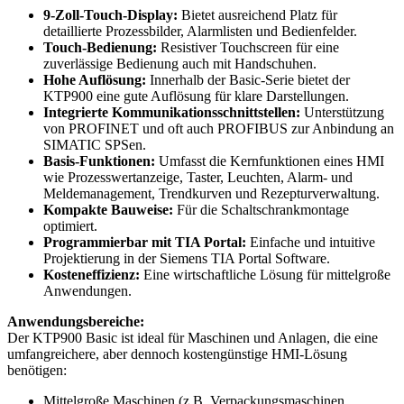
9-Zoll-Touch-Display:
Bietet ausreichend Platz für
detaillierte Prozessbilder, Alarmlisten und Bedienfelder.
Touch-Bedienung:
Resistiver Touchscreen für eine
zuverlässige Bedienung auch mit Handschuhen.
Hohe Auflösung:
Innerhalb der Basic-Serie bietet der
KTP900 eine gute Auflösung für klare Darstellungen.
Integrierte Kommunikationsschnittstellen:
Unterstützung
von PROFINET und oft auch PROFIBUS zur Anbindung an
SIMATIC SPSen.
Basis-Funktionen:
Umfasst die Kernfunktionen eines HMI
wie Prozesswertanzeige, Taster, Leuchten, Alarm- und
Meldemanagement, Trendkurven und Rezepturverwaltung.
Kompakte Bauweise:
Für die Schaltschrankmontage
optimiert.
Programmierbar mit TIA Portal:
Einfache und intuitive
Projektierung in der Siemens TIA Portal Software.
Kosteneffizienz:
Eine wirtschaftliche Lösung für mittelgroße
Anwendungen.
Anwendungsbereiche:
Der KTP900 Basic ist ideal für Maschinen und Anlagen, die eine
umfangreichere, aber dennoch kostengünstige HMI-Lösung
benötigen:
Mittelgroße Maschinen (z.B. Verpackungsmaschinen,