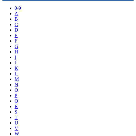
0-9
A
B
C
D
E
F
G
H
I
J
K
L
M
N
O
P
Q
R
S
T
U
V
W