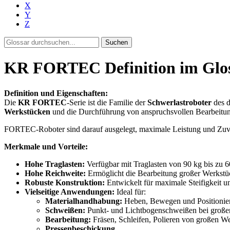
X
Y
Z
Suchen
KR FORTEC Definition im Gloss
Definition und Eigenschaften:
Die
KR FORTEC
-Serie ist die Familie der
Schwerlastroboter
des d
Werkstücken
und die Durchführung von anspruchsvollen Bearbeitungs
FORTEC-Roboter sind darauf ausgelegt, maximale Leistung und Zuver
Merkmale und Vorteile:
Hohe Traglasten:
Verfügbar mit Traglasten von 90 kg bis zu 
Hohe Reichweite:
Ermöglicht die Bearbeitung großer Werkstüc
Robuste Konstruktion:
Entwickelt für maximale Steifigkeit u
Vielseitige Anwendungen:
Ideal für:
Materialhandhabung:
Heben, Bewegen und Positionier
Schweißen:
Punkt- und Lichtbogenschweißen bei groß
Bearbeitung:
Fräsen, Schleifen, Polieren von großen W
Pressenbeschickung.