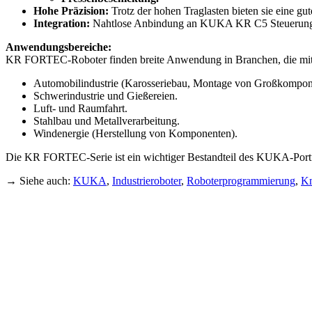
Hohe Präzision:
Trotz der hohen Traglasten bieten sie eine gu
Integration:
Nahtlose Anbindung an KUKA KR C5 Steuerun
Anwendungsbereiche:
KR FORTEC-Roboter finden breite Anwendung in Branchen, die mit 
Automobilindustrie (Karosseriebau, Montage von Großkompon
Schwerindustrie und Gießereien.
Luft- und Raumfahrt.
Stahlbau und Metallverarbeitung.
Windenergie (Herstellung von Komponenten).
Die KR FORTEC-Serie ist ein wichtiger Bestandteil des KUKA-Portfoli
→ Siehe auch:
KUKA
,
Industrieroboter
,
Roboterprogrammierung
,
Kn