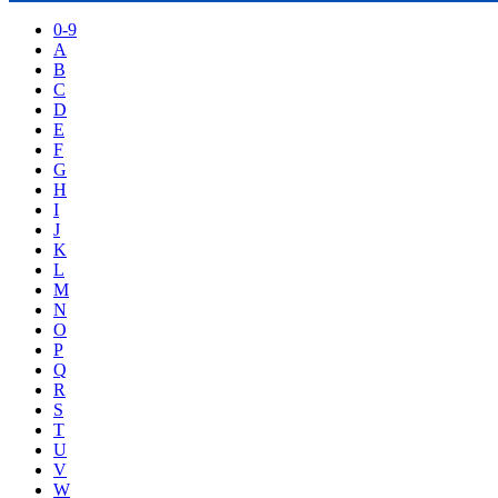
0-9
A
B
C
D
E
F
G
H
I
J
K
L
M
N
O
P
Q
R
S
T
U
V
W