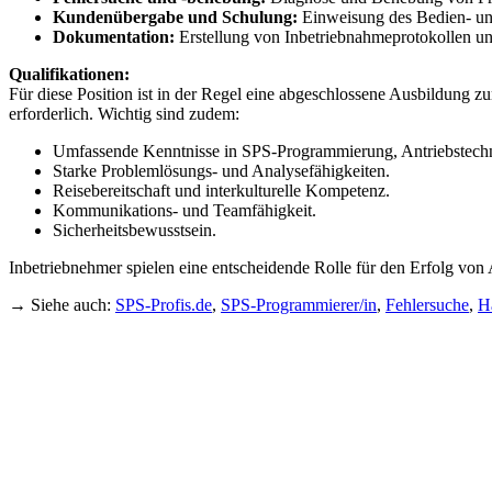
Kundenübergabe und Schulung:
Einweisung des Bedien- un
Dokumentation:
Erstellung von Inbetriebnahmeprotokollen un
Qualifikationen:
Für diese Position ist in der Regel eine abgeschlossene Ausbildung z
erforderlich. Wichtig sind zudem:
Umfassende Kenntnisse in SPS-Programmierung, Antriebstech
Starke Problemlösungs- und Analysefähigkeiten.
Reisebereitschaft und interkulturelle Kompetenz.
Kommunikations- und Teamfähigkeit.
Sicherheitsbewusstsein.
Inbetriebnehmer spielen eine entscheidende Rolle für den Erfolg vo
→ Siehe auch:
SPS-Profis.de
,
SPS-Programmierer/in
,
Fehlersuche
,
H