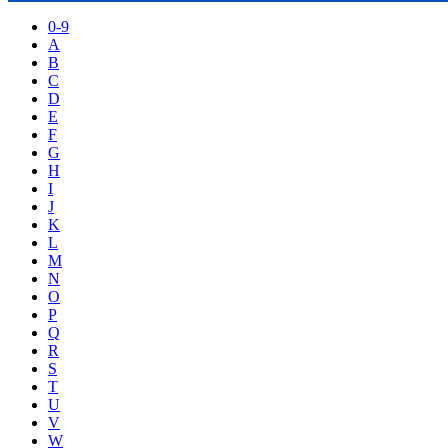
0-9
A
B
C
D
E
F
G
H
I
J
K
L
M
N
O
P
Q
R
S
T
U
V
W