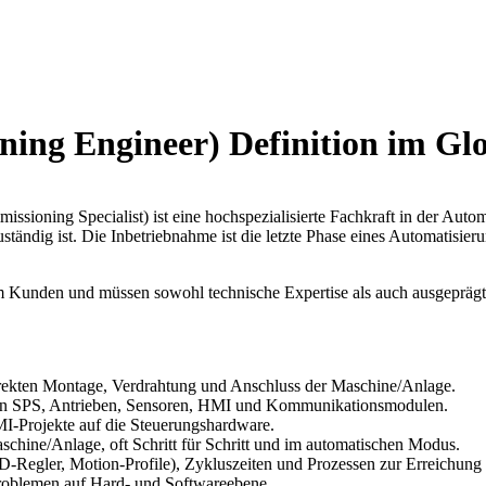
ing Engineer) Definition im Glo
ioning Specialist) ist eine hochspezialisierte Fachkraft in der Automa
ändig ist. Die Inbetriebnahme ist die letzte Phase eines Automatisier
im Kunden und müssen sowohl technische Expertise als auch ausgeprägt
rrekten Montage, Verdrahtung und Anschluss der Maschine/Anlage.
on SPS, Antrieben, Sensoren, HMI und Kommunikationsmodulen.
-Projekte auf die Steuerungshardware.
schine/Anlage, oft Schritt für Schritt und im automatischen Modus.
Regler, Motion-Profile), Zykluszeiten und Prozessen zur Erreichung 
oblemen auf Hard- und Softwareebene.