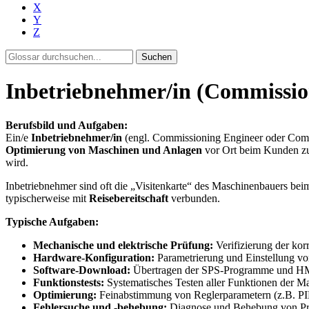
X
Y
Z
Suchen
Inbetriebnehmer/in (Commission
Berufsbild und Aufgaben:
Ein/e
Inbetriebnehmer/in
(engl. Commissioning Engineer oder Commiss
Optimierung von Maschinen und Anlagen
vor Ort beim Kunden zust
wird.
Inbetriebnehmer sind oft die „Visitenkarte“ des Maschinenbauers be
typischerweise mit
Reisebereitschaft
verbunden.
Typische Aufgaben:
Mechanische und elektrische Prüfung:
Verifizierung der ko
Hardware-Konfiguration:
Parametrierung und Einstellung v
Software-Download:
Übertragen der SPS-Programme und HMI
Funktionstests:
Systematisches Testen aller Funktionen der Ma
Optimierung:
Feinabstimmung von Reglerparametern (z.B. PID-
Fehlersuche und -behebung:
Diagnose und Behebung von Pr