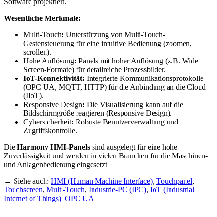
Software projektiert.
Wesentliche Merkmale:
Multi-Touch
:
Unterstützung von Multi-Touch-
Gestensteuerung für eine intuitive Bedienung (zoomen,
scrollen).
Hohe Auflösung
:
Panels mit hoher Auflösung (z.B. Wide-
Screen-Formate) für detailreiche Prozessbilder.
IoT-Konnektivität:
Integrierte Kommunikationsprotokolle
(OPC UA, MQTT, HTTP) für die Anbindung an die Cloud
(IIoT).
Responsive Design
:
Die Visualisierung kann auf die
Bildschirmgröße reagieren (Responsive Design).
Cybersicherheit
:
Robuste Benutzerverwaltung und
Zugriffskontrolle.
Die
Harmony HMI-Panels
sind ausgelegt für eine hohe
Zuverlässigkeit und werden in vielen Branchen für die Maschinen-
und Anlagenbedienung eingesetzt.
→ Siehe auch:
HMI (Human Machine Interface)
,
Touchpanel
,
Touchscreen
,
Multi-Touch
,
Industrie-PC (IPC)
,
IoT (Industrial
Internet of Things)
,
OPC UA