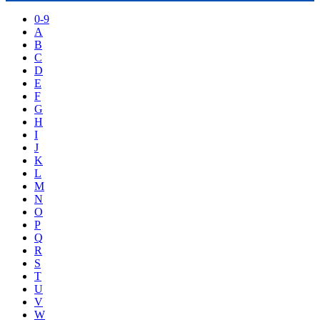
0-9
A
B
C
D
E
F
G
H
I
J
K
L
M
N
O
P
Q
R
S
T
U
V
W