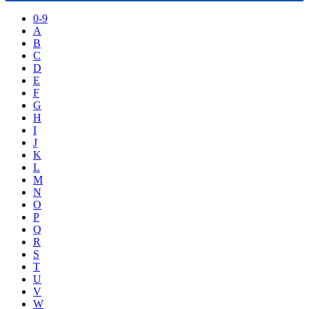
0-9
A
B
C
D
E
F
G
H
I
J
K
L
M
N
O
P
Q
R
S
T
U
V
W